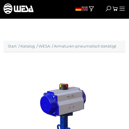
Start
/
Katalog
/
WESA
/
Armaturen pneumatisch betätigt