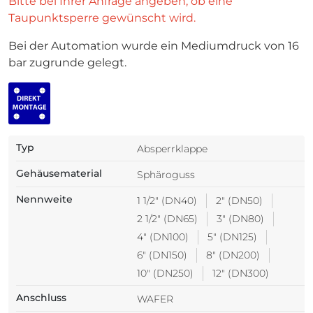
Bitte bei Ihrer Anfrage angeben, ob eine
Taupunktsperre gewünscht wird.
Bei der Automation wurde ein Mediumdruck von 16
bar zugrunde gelegt.
Typ
Absperrklappe
Gehäusematerial
Sphäroguss
Nennweite
1 1/2" (DN40)
2" (DN50)
2 1/2" (DN65)
3" (DN80)
4" (DN100)
5" (DN125)
6" (DN150)
8" (DN200)
10" (DN250)
12" (DN300)
Anschluss
WAFER