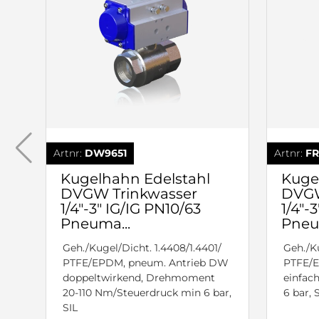
Artnr:
DW9651
Artnr:
FR
Kugelhahn Edelstahl
Kuge
DVGW Trinkwasser
DVGW
1/4"-3" IG/IG PN10/63
1/4"-
Pneuma...
Pneu
Geh./Kugel/Dicht. 1.4408/1.4401/
Geh./Ku
PTFE/EPDM, pneum. Antrieb DW
PTFE/E
doppeltwirkend, Drehmoment
einfac
20-110 Nm/Steuerdruck min 6 bar,
6 bar, 
SIL