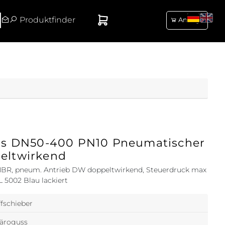
Produktfinder
Anfrage
uss DN50-400 PN10 Pneumatischer
eltwirkend
/NBR, pneum. Antrieb DW doppeltwirkend, Steuerdruck max
 5002 Blau lackiert
ffschieber
äroguss