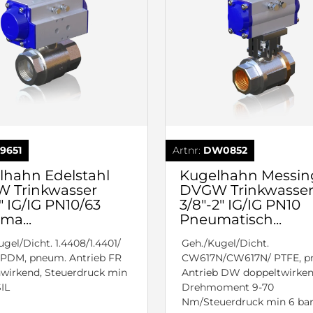
9651
Artnr:
DW0852
lhahn Edelstahl
Kugelhahn Messin
 Trinkwasser
DVGW Trinkwasse
3" IG/IG PN10/63
3/8"-2" IG/IG PN10
ma...
Pneumatisch...
gel/Dicht. 1.4408/1.4401/
Geh./Kugel/Dicht.
PDM, pneum. Antrieb FR
CW617N/CW617N/ PTFE, p
hwirkend, Steuerdruck min
Antrieb DW doppeltwirken
SIL
Drehmoment 9-70
Nm/Steuerdruck min 6 ba