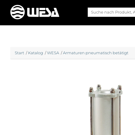
Start
/
Katalog
/
WESA
/
Armaturen pneumatisch betätigt