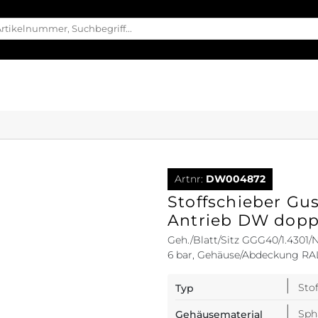
Artnr:
DW004872
Stoffschieber G
Antrieb DW dopp
Geh./Blatt/Sitz GGG40/1.4301
6 bar, Gehäuse/Abdeckung RAL
Sto
Typ
Sph
Gehäusematerial