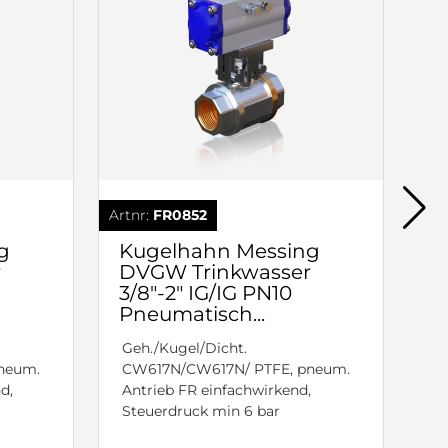
Artnr:
FR0852
g
Kugelhahn Messing
r
DVGW Trinkwasser
3/8"-2" IG/IG PN10
Pneumatisch...
Geh./Kugel/Dicht.
neum.
CW617N/CW617N/ PTFE, pneum.
d,
Antrieb FR einfachwirkend,
Steuerdruck min 6 bar
r