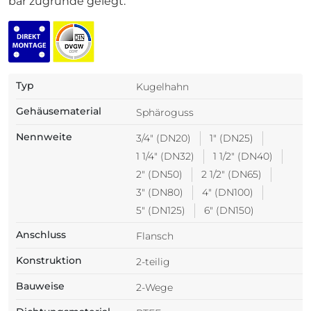
bar zugrunde gelegt.
Typ
Kugelhahn
Gehäusematerial
Sphäroguss
Nennweite
3/4" (DN20)
1" (DN25)
1 1/4" (DN32)
1 1/2" (DN40)
2" (DN50)
2 1/2" (DN65)
3" (DN80)
4" (DN100)
5" (DN125)
6" (DN150)
Anschluss
Flansch
Konstruktion
2-teilig
Bauweise
2-Wege