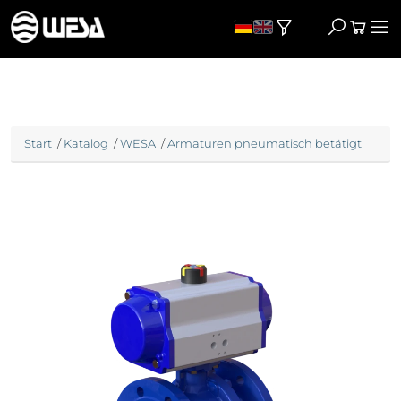
Start
/
Katalog
/
WESA
/
Armaturen pneumatisch betätigt