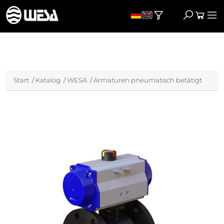
Start
/
Katalog
/
WESA
/
Armaturen pneumatisch betätigt