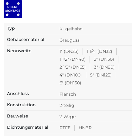
Typ
Kugelhahn
Gehäusematerial
Grauguss
Nennweite
1" (DN25)
1 1/4" (DN32)
1 1/2" (DN40)
2" (DN50)
2 1/2" (DN65)
3" (DN80)
4" (DN100)
5" (DN125)
6" (DN150)
Anschluss
Flansch
Konstruktion
2-teilig
Bauweise
2-Wege
Dichtungsmaterial
PTFE
HNBR