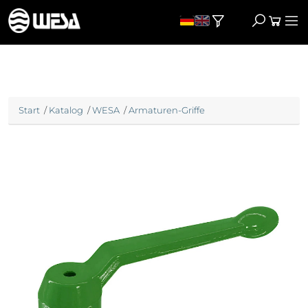
Start
/
Katalog
/
WESA
/
Armaturen-Griffe