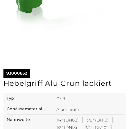
93000852
Hebelgriff Alu Grün lackiert
Typ
Griff
Gehäusematerial
Aluminium
Nennweite
1/4" (DN08)
3/8" (DN10)
1/2" (DN15)
3/4" (DN20)