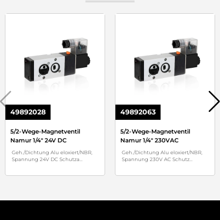
49892028
49892063
5/2-Wege-Magnetventil
5/2-Wege-Magnetventil
Namur 1/4" 24V DC
Namur 1/4" 230VAC
Geh./Dichtung Alu eloxiert/NBR,
Geh./Dichtung Alu eloxiert/NBR,
Spannung 24V DC Schutza
...
Spannung 230V AC Schutz
...