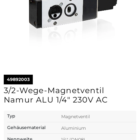
49892003
3/2-Wege-Magnetventil
Namur ALU 1/4" 230V AC
Typ
Magnetventil
Gehäusematerial
Aluminium
Nennweite
1/4" (DN08)