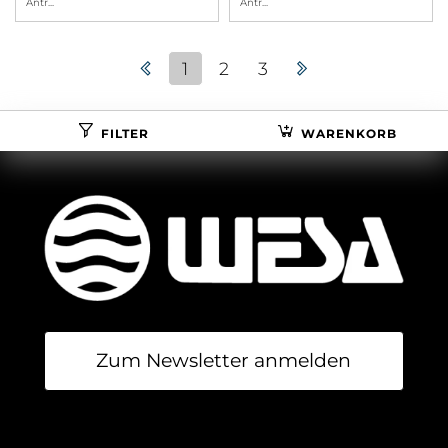
Antr
...
Antr
...
1
2
3
FILTER
WARENKORB
Zum Newsletter anmelden